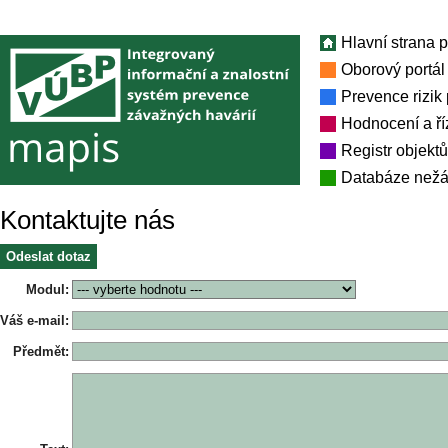
Hlavní strana p
Oborový portál
Prevence rizik
Hodnocení a říz
Registr objekt
Databáze nežá
Kontaktujte nás
Odeslat dotaz
Modul
:
Váš e-mail
:
Předmět
: