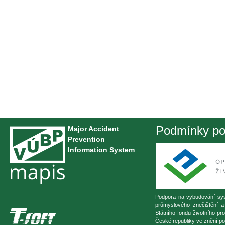
Podmínky pou
Major Accident
Prevention
Information System
Podpora na vybudování sys
průmyslového znečištění a
Státního fondu životního pr
České republiky ve znění po