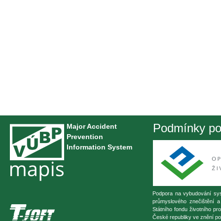
Podmínky pou
Major Accident
Prevention
Information System
Podpora na vybudování sys
průmyslového znečištění a
Státního fondu životního pr
České republiky ve znění po