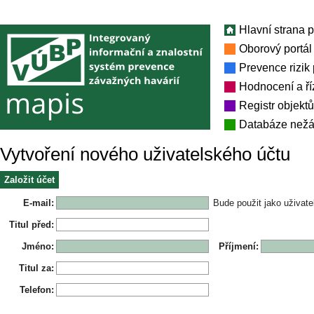
Hlavní strana p
Oborový portál
Prevence rizik
Hodnocení a říz
Registr objekt
Databáze nežá
Vytvoření nového uživatelského účtu
Založit účet
E-mail
:
Bude použit jako uživat
Titul před
:
Jméno
:
Příjmení
:
Titul za
:
Telefon
: